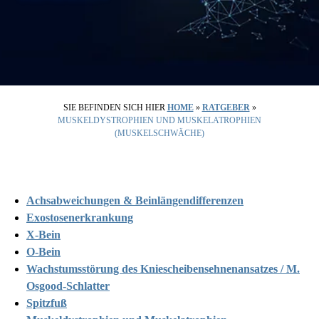
SIE BEFINDEN SICH HIER
HOME
»
RATGEBER
»
MUSKELDYSTROPHIEN UND MUSKELATROPHIEN
(MUSKELSCHWÄCHE)
Achsabweichungen & Beinlängendifferen­zen
Exostosenerkrankung
X-Bein
O-Bein
Wachstumsstörung des Kniescheibensehnenansatzes / M.
Osgood-Schlatter
Spitzfuß