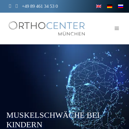
Zum
+49 89 461 34 53 0
Inhalt
springen
Men
MUSKELSCHWÄCHE BEI
KINDERN