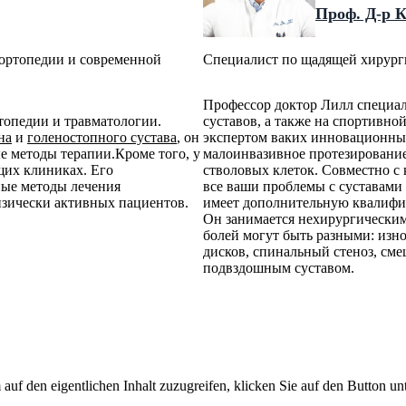
Проф. Д-р 
 ортопедии и современной
Специалист по щадящей хирурги
Профессор доктор Лилл специал
ртопедии и травматологии.
суставов, а также на спортивн
на
и
голеностопного сустава
, он
экспертом ваких инновационных
 методы терапии.Кроме того, у
малоинвазивное протезирование 
щих клиниках. Его
стволовых клеток. Совместно с 
ые методы лечения
все ваши проблемы с суставами
изически активных пациентов.
имеет дополнительную квалифи
Он занимается нехирургическим
болей могут быть разными: изн
дисков, спинальный стеноз, см
подвздошным суставом.
 auf den eigentlichen Inhalt zuzugreifen, klicken Sie auf den Button unt