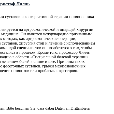
Кристоф Лилль
и суставов и консервативной терапии позвоночника
изируется на артроскопической и щадящей хирургии
ой медицине. Он является международно признанным
 методах, как артроскопические операции,
суставов, хирургия стоп и лечение с использованием
командой специалистов он позаботится о том, чтобы
 остались в прошлом. Кроме того, профессор Лилль
кацию в области «Специальной болевой терапии».
 лечением болей в спине и шее. Причины таких
ос фасеточных суставов, грыжи межпозвоночных
ещение позвонков или проблемы с крестцово-
en. Bitte beachten Sie, dass dabei Daten an Drittanbieter