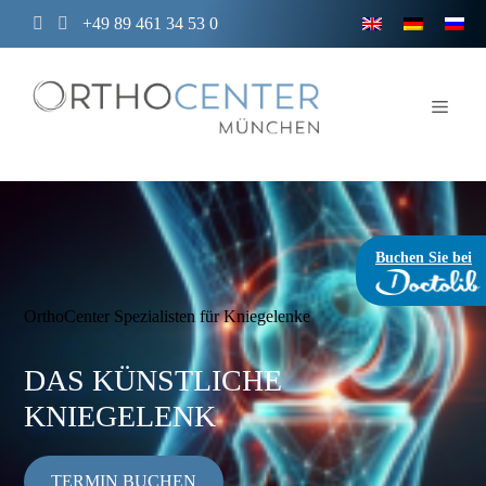
Zum
+49 89 461 34 53 0
Inhalt
springen
Men
Buchen Sie bei
OrthoCenter Spezialisten für Kniegelenke
DAS KÜNSTLICHE
KNIEGELENK
TERMIN BUCHEN