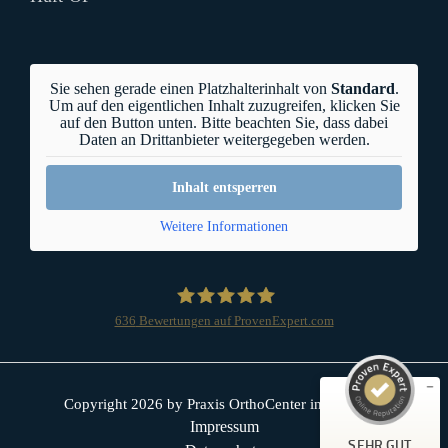
Sie sehen gerade einen Platzhalterinhalt von
Standard
.
Um auf den eigentlichen Inhalt zuzugreifen, klicken Sie
auf den Button unten. Bitte beachten Sie, dass dabei
Daten an Drittanbieter weitergegeben werden.
Inhalt entsperren
Weitere Informationen
636
Bewertungen auf ProvenExpert.com
OrthoCenter München
Kundenbewertungen und Erfahrungen zu
OrthoCenter München
Copyright 2026 by Praxis OrthoCenter in München
SEHR GUT
%
100
Impressum
SEHR GUT
Empfehlungen auf