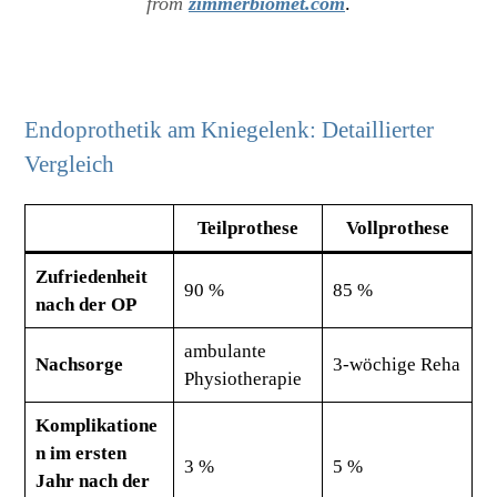
from
zimmerbiomet.com
.
Endoprothetik am Kniegelenk: Detaillierter
Vergleich
Teilprothese
Vollprothese
Zufriedenheit
90 %
85 %
nach der OP
ambulante
Nachsorge
3-wöchige Reha
Physiotherapie
Komplikatione
n im ersten
3 %
5 %
Jahr nach der