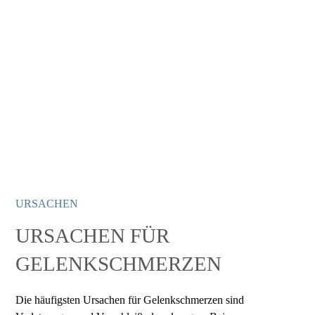
vernachlässigt. Neben Stressfrakturen sind vor
allem angeborene Fehlbildungen wie ein
Hallux Valgus, ein Hallux Rigidus oder ein
Hohl- bzw. Spreizfuß problematisch und
behandlungswürdig.
URSACHEN
URSACHEN FÜR
GELENKSCHMERZEN
Die häufigsten Ursachen für Gelenkschmerzen sind