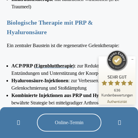
Traumeel)
Biologische Therapie mit PRP &
Hyaluronsäure
Ein zentraler Baustein ist die regenerative Gelenktherapie:
Kundenbewertungen und Erfahrungen zu
OrthoCenter München
ACP/PRP (
Eigenbluttherapie
)
: zur Reduktion von
SEHR GUT
%
100
Entzündungen und Unterstützung der Knorpelregeneration
Empfehlungen auf
SEHR GUT
Hyaluronsäure-Injektionen
: zur Verbesserung der
ProvenExpert.com
5,00
/
5,00
Gelenkschmierung und Stoßdämpfung
636
Kundenbewertungen
3
Kombinierte Injektionen aus PRP und Hyaluron
: eine
633
Authentizität
bewährte Strategie bei mittelgradiger Arthrose
Bewertungen auf
3
Bewertungen von
ProvenExpert.com
anderen Quellen
Wir verwenden ausschließlich zertifizierte, hochwirksame
Online-Termin
Blick aufs ProvenExpert-Profil werfen
Präparate und injizieren unter sterilen Bedingungen – auf
03.07.2026
Wunsch auch unter bildgebender Kontrolle. Viele Patient:innen