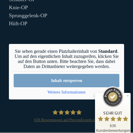
Knie-OP
Sprunggelenk-OP
Hüft-OP
Sie sehen gerade einen Platzhalterinhalt von
Standard
.
Um auf den eigentlichen Inhalt zuzugreifen, klicken Sie
auf den Button unten. Bitte beachten Sie, dass dabei
Daten an Drittanbieter weitergegeben werden.
Inhalt entsperren
Kundenbewertungen und Erfahrungen zu
OrthoCenter München
Weitere Informationen
SEHR GUT
%
100
SEHR GUT
Empfehlungen auf
ProvenExpert.com
5,00
/
5,00
636
Bewertungen auf ProvenExpert.com
636
OrthoCenter München
3
Kundenbewertungen