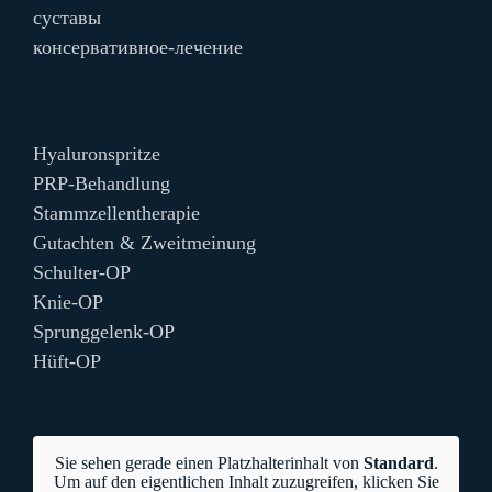
cуставы
консервативное-лечение
Hyaluronspritze
PRP-Behandlung
Stammzellentherapie
Gutachten & Zweitmeinung
Schulter-OP
Knie-OP
Sprunggelenk-OP
Hüft-OP
Sie sehen gerade einen Platzhalterinhalt von
Standard
.
Um auf den eigentlichen Inhalt zuzugreifen, klicken Sie