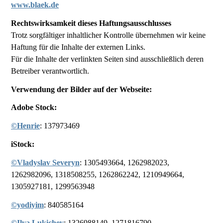
www.blaek.de
Rechtswirksamkeit dieses Haftungsausschlusses
Trotz sorgfältiger inhaltlicher Kontrolle übernehmen wir keine
Haftung für die Inhalte der externen Links.
Für die Inhalte der verlinkten Seiten sind ausschließlich deren
Betreiber verantwortlich.
Verwendung der Bilder auf der Webseite:
Adobe Stock:
©Henrie
: 137973469
iStock:
©Vladyslav Severyn
: 1305493664, 1262982023,
1262982096, 1318508255, 1262862242, 1210949664,
1305927181, 1299563948
©yodiyim
: 840585164
©Ilya Lukichev
: 1326988149, 1271816790