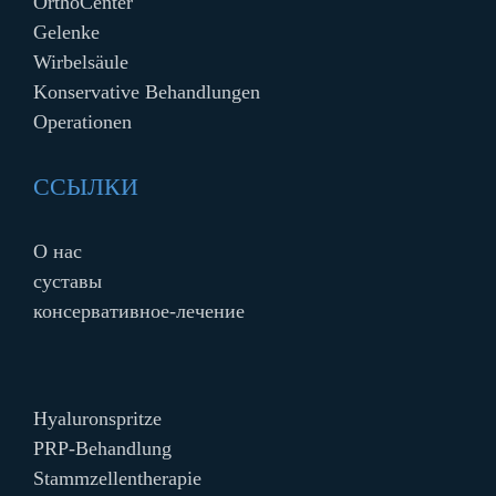
OrthoCenter
Gelenke
Wirbelsäule
Konservative Behandlungen
Operationen
ССЫЛКИ
О нас
cуставы
консервативное-лечение
Hyaluronspritze
PRP-Behandlung
Stammzellentherapie