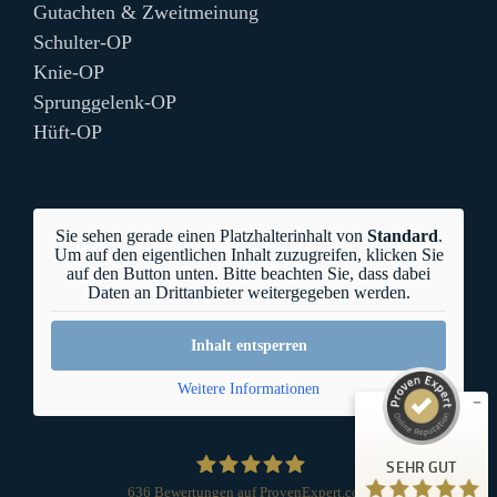
Gutachten & Zweitmeinung
Schulter-OP
Knie-OP
Sprunggelenk-OP
Hüft-OP
Sie sehen gerade einen Platzhalterinhalt von
Standard
.
Um auf den eigentlichen Inhalt zuzugreifen, klicken Sie
auf den Button unten. Bitte beachten Sie, dass dabei
Daten an Drittanbieter weitergegeben werden.
Inhalt entsperren
Kundenbewertungen und Erfahrungen zu
OrthoCenter München
Weitere Informationen
SEHR GUT
%
100
SEHR GUT
Empfehlungen auf
ProvenExpert.com
5,00
/
5,00
636
Bewertungen auf ProvenExpert.com