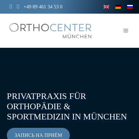
Перейти
+49 89 461 34 53 0
к
содержимому
Мен
PRIVATPRAXIS FÜR
ORTHOPÄDIE &
SPORTMEDIZIN
IN MÜNCHEN
ЗАПИСЬ НА ПРИЁМ