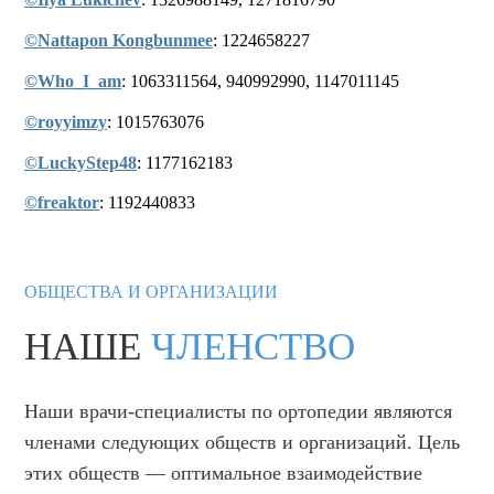
©Nattapon Kongbunmee
: 1224658227
©Who_I_am
: 1063311564, 940992990, 1147011145
©royyimzy
: 1015763076
©LuckyStep48
: 1177162183
©freaktor
: 1192440833
ОБЩЕСТВА И ОРГАНИЗАЦИИ
НАШЕ
ЧЛЕНСТВО
Наши врачи-специалисты по ортопедии являются
членами следующих обществ и организаций. Цель
этих обществ — оптимальное взаимодействие